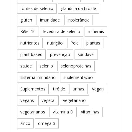
fontes de selénio
glândula da tiróide
glúten
Imunidade
intolerância
KiSel-10
levedura de selénio
minerais
nutrientes
nutrição
Pele
plantas
plant based
prevenção
saudável
saúde
selenio
selenoproteinas
sistema imunitário
suplementação
Suplementos
tiróide
unhas
Vegan
vegans
vegetal
vegetariano
vegetarianos
vitamina D
vitaminas
zinco
ómega-3