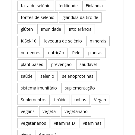
falta de selénio
fertilidade
Finlândia
fontes de selénio
glândula da tiróide
glúten
Imunidade
intolerância
KiSel-10
levedura de selénio
minerais
nutrientes
nutrição
Pele
plantas
plant based
prevenção
saudável
saúde
selenio
selenoproteinas
sistema imunitário
suplementação
Suplementos
tiróide
unhas
Vegan
vegans
vegetal
vegetariano
vegetarianos
vitamina D
vitaminas
zinco
ómega-3