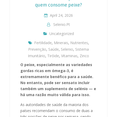
quem consome peixe?
April 24, 2026
Selenio.pt
Uncategorized
Fertilidade
,
Minerais
,
Nutrientes
,
Prevenção
,
Saúde
,
Selenio
,
Sistema
Imunitário
,
Tiróide
,
Vitaminas
,
Zinco
O peixe, especialmente as variedades
gordas ricas em ómega-3, é
extremamente benéfico para a saúde.
No entanto, pode ser sensato incluir
também um suplemento de selénio — e
há uma razão muito válida para isso.
As autoridades de saúde da maioria dos
países recomendam o consumo de duas a
três porções de peixe por semana, sendo