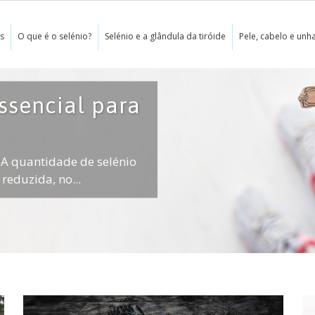
as
O que é o selénio?
Selénio e a glândula da tiróide
Pele, cabelo e unh
ssencial para
. A quantidade de selénio
eduzida, no...