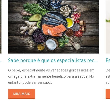
 pouco selénio
Sabe porque é que os especialistas recomendam este suplemento a quem consome peixe?
E
O peixe, especialmente as variedades gordas ricas em
De
ómega-3, é extremamente benéfico para a saúde. No
es
entanto, pode ser sensato...
ab
LEIA MAIS