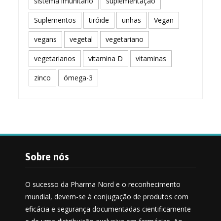
sistema imunitário
suplementação
Suplementos
tiróide
unhas
Vegan
vegans
vegetal
vegetariano
vegetarianos
vitamina D
vitaminas
zinco
ómega-3
Sobre nós
O sucesso da Pharma Nord e o reconhecimento
mundial, devem-se à conjugação de produtos com
eficácia e segurança documentadas cientificamente