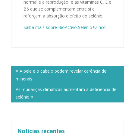
normal e a reprodução, e as vitaminas C, E e
B6 que se complementam entre si e
reforçam a absorção e efeito do selénio.
Saiba mais sobre BioActivo Selénio+Zinco
Post
navigation
A pele e o cabelo podem revelar carência de
minerais
As mudanças climáticas aumentam a deficiência de
selénio
Notícias recentes