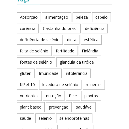
Absorção
alimentação
beleza
cabelo
carência
Castanha do brasil
deficiência
deficiência de selénio
dieta
estética
falta de selénio
fertilidade
Finlândia
fontes de selénio
glândula da tiróide
glúten
Imunidade
intolerância
KiSel-10
levedura de selénio
minerais
nutrientes
nutrição
Pele
plantas
plant based
prevenção
saudável
saúde
selenio
selenoproteinas