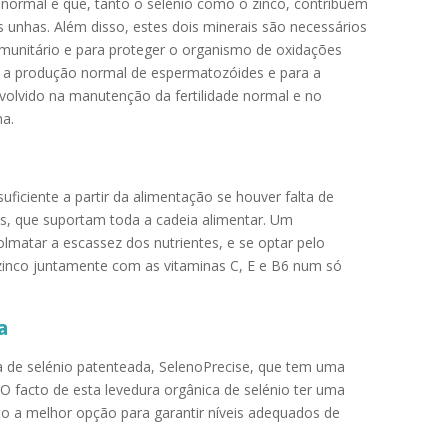
 normal e que, tanto o selénio como o zinco, contribuem
unhas. Além disso, estes dois minerais são necessários
munitário e para proteger o organismo de oxidações
ara a produção normal de espermatozóides e para a
nvolvido na manutenção da fertilidade normal e no
na.
uficiente a partir da alimentação se houver falta de
as, que suportam toda a cadeia alimentar. Um
lmatar a escassez dos nutrientes, e se optar pelo
 zinco juntamente com as vitaminas C, E e B6 num só
a
a de selénio patenteada, SelenoPrecise, que tem uma
O facto de esta levedura orgânica de selénio ter uma
o a melhor opção para garantir níveis adequados de