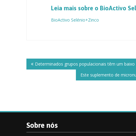
Leia mais sobre o BioActivo Se
BioActivo Selénio+Zinco
Post
navigation
Determinados grupos populacionais têm um baixo
Este suplemento de micronut
Sobre nós