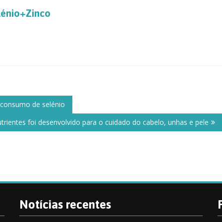
lénio+Zinco
 consumo de selénio
rientes foi desenvolvido para o cuidado do cabelo, unhas e pele
Notícias recentes