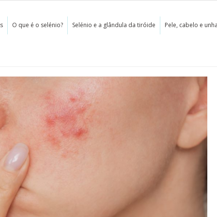
as
O que é o selénio?
Selénio e a glândula da tiróide
Pele, cabelo e unh