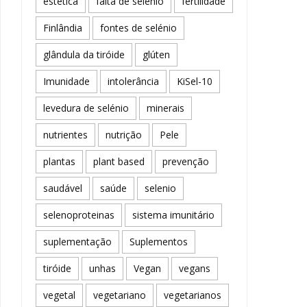
estética
falta de selénio
fertilidade
Finlândia
fontes de selénio
glândula da tiróide
glúten
Imunidade
intolerância
KiSel-10
levedura de selénio
minerais
nutrientes
nutrição
Pele
plantas
plant based
prevenção
saudável
saúde
selenio
selenoproteinas
sistema imunitário
suplementação
Suplementos
tiróide
unhas
Vegan
vegans
vegetal
vegetariano
vegetarianos