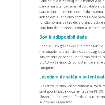
Sabe-se que o zinco ajuda a manter a pele
para a manutenção normal do cabelo e das 
para o funcionamento normal do sistema i
indesejáveis. O selénio contribui ainda p
função normal da tiroide, e o zinco está e
equilíbrio de hormonas como a testostero
Boa biodisponibilidade
Pode ser um grande desafio obter selénio s
micronutriente essencial nos solos agrícol
suplemento pode ser uma forma fácil de co
BioActivo Selénio+Zinco, obtém selénio e
comprimido.
Levedura de selénio patentead
BioActivo Selénio+Zinco contém a levedur
biodisponibilidade documentada de 88,7%. 
absorção tão elevada, faz deste suplement
selénio no organismo.