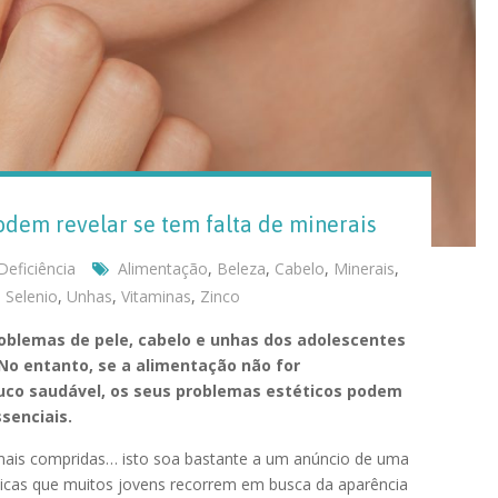
odem revelar se tem falta de minerais
Deficiência
Alimentação
,
Beleza
,
Cabelo
,
Minerais
,
,
Selenio
,
Unhas
,
Vitaminas
,
Zinco
blemas de pele, cabelo e unhas dos adolescentes
No entanto, se a alimentação não for
ouco saudável, os seus problemas estéticos podem
ssenciais.
 mais compridas… isto soa bastante a um anúncio de uma
clínicas que muitos jovens recorrem em busca da aparência